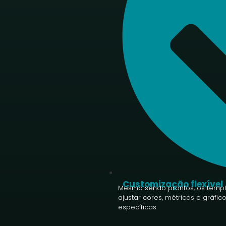
Customização flexível
Mesmo sendo prontos, os templa
ajustar cores, métricas e gráfi
específicas.