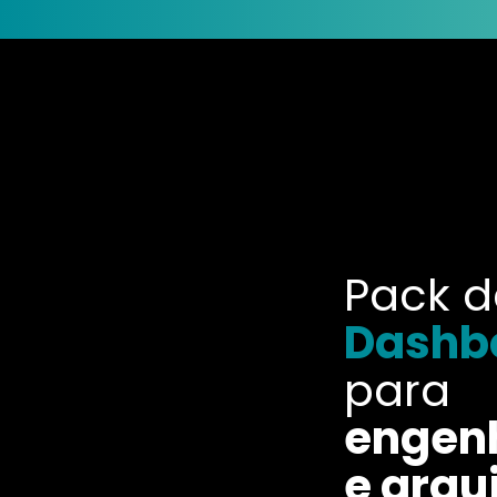
Pack d
Dashb
para
engen
e arqu