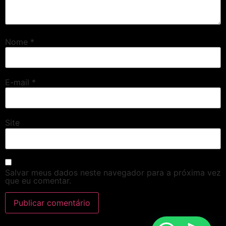
Nome
*
E-mail
*
Site
Salvar meus dados neste navegador para a próxima vez
que eu comentar.