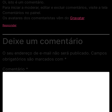
Oi, isto é um comentário.
Para iniciar a moderar, editar e excluir comentários, visite a tela
Comentários no painel.
Os avatares dos comentaristas vêm do
Gravatar
.
Responder
Deixe um comentário
O seu endereço de e-mail não será publicado.
Campos
obrigatórios são marcados com
*
Comentário
*